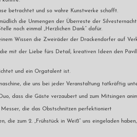
 konnte.
inse betrachtet und so wahre Kunstwerke schafft.
rmüdlich die Unmengen der Überreste der Silvesternacht
Stelle noch einmal „Herzlichen Dank“ dafür.
seinem Wissen die Zweiräder der Drackendorfer auf Verke
 die mit der Liebe fürs Detail, kreativen Ideen den Pavi
htet und ein Orgatalent ist.
aschine, die uns bei jeder Veranstaltung tatkräftig unte
s Duo, dass die Gäste verzaubert und zum Mitsingen anim
 Messer, die das Obstschnitzen perfektioniert
nnen, die zum 2. „Frühstück in Weiß“ uns eingeladen habe