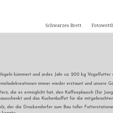
Schwarzes Brett
Fotowett
 Vögeln kümmert und jedes Jahr ca. 200 kg Vogelfutter a
rmeladekreationen immer wieder erstaunt und unsere Gärt
erz, die es ermöglicht hat, den Kaffeeplausch (für Jung
e ausschenkt und das Kuchenbuffet für die mitgebrachten
olz, der die Drackendorfer zum Bau toller Futterstatio