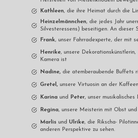
Herstellen von Meisenknödeln bewegen
Kathleen
, die ihre Heimat durch die L
Heinzelmännchen
, die jedes Jahr une
Silvesteressens) beseitigen. An dieser 
Frank
, unser Fahrradexperte, der mit 
Henrike
, unsere Dekorationskünstlerin,
Kamera ist
Nadine,
die atemberaubende Buffets ric
Gretel,
unsere Virtuosin an der Kaffeem
Karina
und
Peter
, unser musikalische
Regina
, unsere Meisterin mit Obst und
Marlis
und
Ulrike
, die Rikscha- Piloti
anderen Perspektive zu sehen.